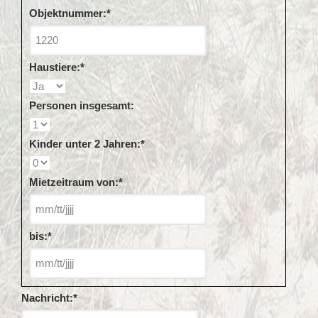
Objektnummer:
*
Haustiere:
*
Personen insgesamt:
Kinder unter 2 Jahren:
*
Mietzeitraum von:
*
bis:
*
Nachricht:
*